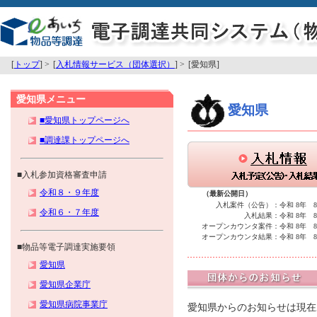
[
トップ
] >
[
入札情報サービス（団体選択）
] >
[愛知県]
愛知県メニュー
愛知県
■愛知県トップページへ
■調達課トップページへ
■入札参加資格審査申請
令和８・９年度
（最新公開日）
入札案件（公告）：
令和 8年 
令和６・７年度
入札結果：
令和 8年 
オープンカウンタ案件：
令和 8年 
オープンカウンタ結果：
令和 8年 
■物品等電子調達実施要領
愛知県
愛知県企業庁
愛知県病院事業庁
愛知県からのお知らせは現在